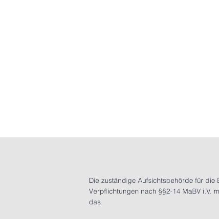
Die zuständige Aufsichtsbehörde für die 
Verpflichtungen nach §§2-14 MaBV i.V. m
das