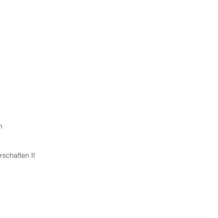
n
schaften II